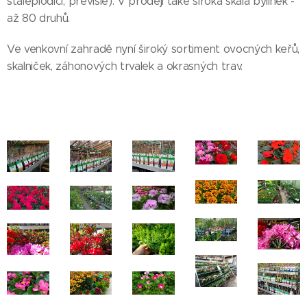
stáleplodící, převislé). V prodeji také široká škála bylinek -
až 80 druhů.
Ve venkovní zahradě nyní široký sortiment ovocných keřů,
skalniček, záhonových trvalek a okrasných trav.