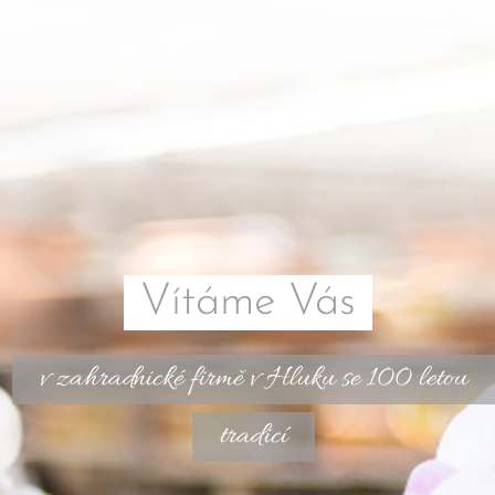
Vítáme Vás
v zahradnické firmě v Hluku se 100 letou
tradicí