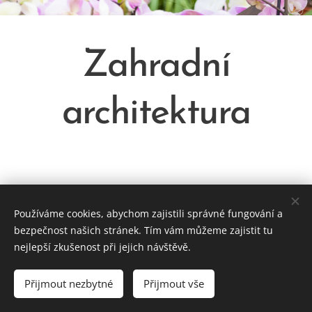
Zahradní
architektura
Používáme cookies, abychom zajistili správné fungování a
bezpečnost našich stránek. Tím vám můžeme zajistit tu
nejlepší zkušenost při jejich návštěvě.
© 2024 Zahradnictví a Květinový Dům v Hluku / 100 let
zahradnické tradice
Přijmout nezbytné
Přijmout vše
Vytvořeno službou
Webnode
Cookies