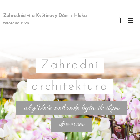
Zahradnictví a Květinový Dům v Hluku
založeno 1926
Zahradní
architektura
aby Vaše zahrada byla skvělým
domovem