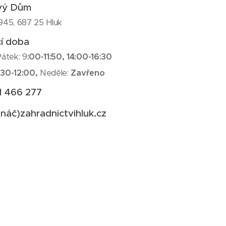
vý Dům
 945, 687 25 Hluk
cí doba
Pátek: 9
:00-11:50, 14:00-16:30
:30-12:00,
Neděle:
Zavřeno
1 466 277
ináč)zahradnictvihluk.cz