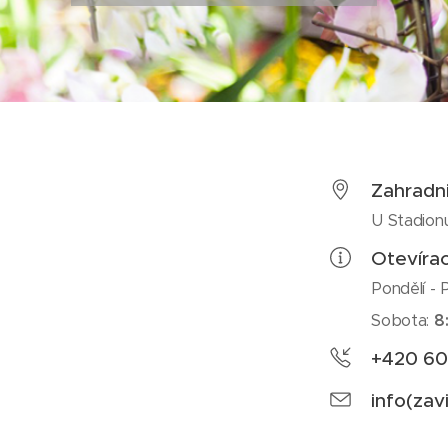
Zahradni
U Stadion
Otevíra
Pondělí - 
Sobota:
8
+420 60
info(zav