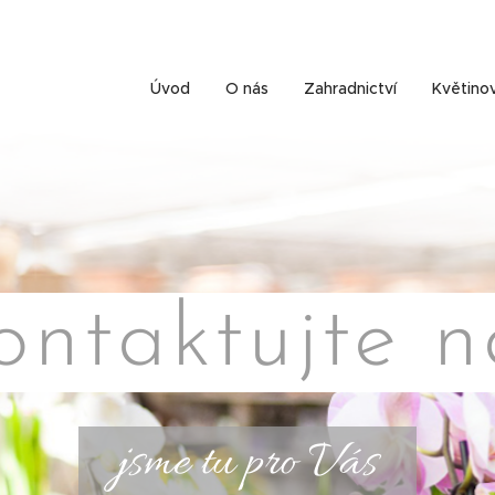
Úvod
O nás
Zahradnictví
Květino
ontaktujte n
jsme tu pro Vás