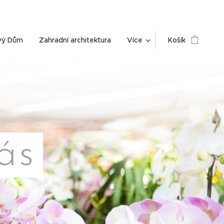
vý Dům
Zahradní architektura
Více
Košík
ás