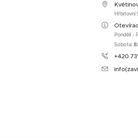
Květino
Hřbitovní
Otevíra
Pondělí - 
Sobota:
8
+420 73
info(zav