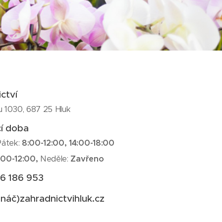
ctví
u 1030, 687 25 Hluk
cí doba
Pátek:
8:00-12:00, 14:00-18:00
:00-12:00,
Neděle:
Zavřeno
6 186 953
ináč)zahradnictvihluk.cz