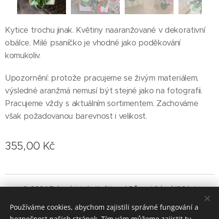
Kytice trochu jinak. Květiny naaranžované v dekorativní
obálce. Milé psaníčko je vhodné jako poděkování
komukoliv.
Upozornění: protože pracujeme se živým materiálem,
výsledné aranžmá nemusí být stejné jako na fotografii.
Pracujeme vždy s aktuálním sortimentem. Zachováme
však požadovanou barevnost i velikost.
355,00
Kč
© 2024 Zahradnictví a Květinový Dům v Hluku / 100 let
zahradnické tradice
Používáme cookies, abychom zajistili správné fungování a
Vytvořeno službou
Webnode
Cookies
bezpečnost našich stránek. Tím vám můžeme zajistit tu