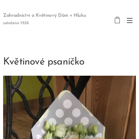
Zahradnictví a Květinový Dům v Hluku
založeno 1926
Květinové psaníčko